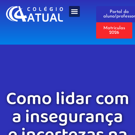
Portal do
aluno/professo
Matrículas
2026
Como lidar com
a insegurança